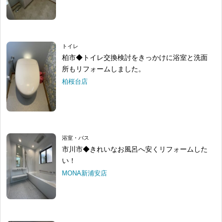
トイレ
柏市◆トイレ交換検討をきっかけに浴室と洗面
所もリフォームしました。
柏桜台店
浴室・バス
市川市◆きれいなお風呂へ安くリフォームした
い！
MONA新浦安店