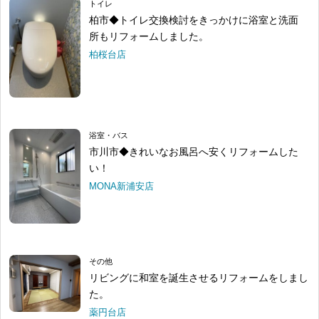
トイレ
柏市◆トイレ交換検討をきっかけに浴室と洗面
所もリフォームしました。
柏桜台店
浴室・バス
市川市◆きれいなお風呂へ安くリフォームした
い！
MONA新浦安店
その他
リビングに和室を誕生させるリフォームをしまし
た。
薬円台店