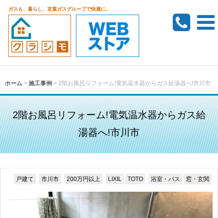
ガスも、暮らし、京葉ガスグループで快適に。
ホーム
>
施工事例
>
2階お風呂リフォーム!電気温水器からガス給湯器へ!市川市
2階お風呂リフォーム!電気温水器からガス給
湯器へ!市川市
戸建て
市川市
200万円以上
LIXIL
TOTO
浴室・バス
窓・玄関