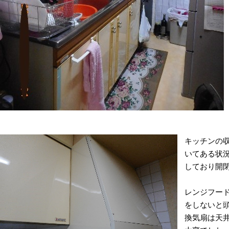
キッチンの
いてある状
しており開
レンジフー
をしないと
換気扇は天