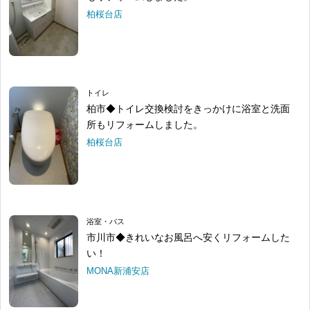
柏桜台店
トイレ
柏市◆トイレ交換検討をきっかけに浴室と洗面
所もリフォームしました。
柏桜台店
浴室・バス
市川市◆きれいなお風呂へ安くリフォームした
い！
MONA新浦安店