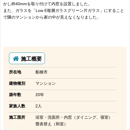
かし枠40mmを取り付けて内窓を設置しました。
また、ガラスを「Low E複層ガラスグリーン片ガラス」にすること
で隣のマンションから家の中が見えなくなりました。
施工概要
所在地
船橋市
建物種別
マンション
築年数
20年
家族人数
2人
施工箇所
浴室・洗面所・内窓（ダイニング、寝室）
畳表替え（和室）