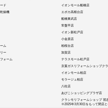
ード
イオンモール船橋店
乾燥機
エポカ高根台店
船橋東武店
常盤平店
イオン新松戸店
小金原店
ーム
柏桜台店
リー
加賀店
フォーム
テラスモール松戸店
京葉ガスリフォームショップク
イオンモール柏店
モラージュ柏店
八柱店
あびこショッピングプラザ店
クラシモリフォームショップ 習
※2025年3月30日をもって閉店