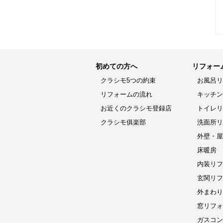
初めての方へ
リフォー
クラシモ5つの約束
お風呂リ
リフォームの流れ
キッチン
お近くのクラシモ登録店
トイレリ
クラシモ俱楽部
洗面所リ
外壁・屋
床暖房
内装リフ
玄関リフ
外まわり
窓リフォ
ガスコン