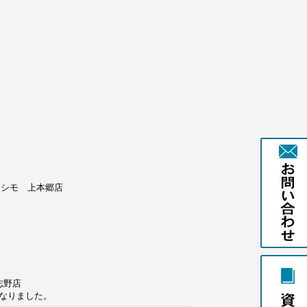
ラシモ 上本郷店
志野店
となりました。