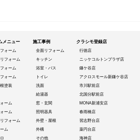
ムメニュー
施工事例
クラシモ登録店
フォーム
全面リフォーム
行徳店
リフォーム
キッチン
ニッケコルトンプラザ店
フォーム
浴室・バス
鎌ケ谷店
フォーム
トイレ
アクロスモール新鎌ケ谷店
根塗装
洗面
市川駅前店
給湯器
北国分駅前店
ォーム
窓・玄関
MONA新浦安店
ォーム
照明器具
春雨橋店
リフォーム
外壁・屋根
習志野台店
ーム
外構
薬円台店
ロ
その他
海神店