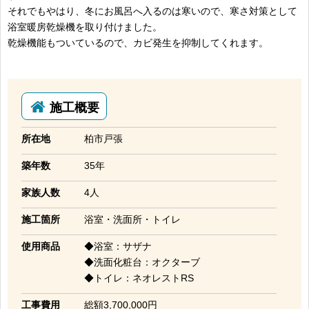
それでもやはり、冬にお風呂へ入るのは寒いので、寒さ対策として
浴室暖房乾燥機を取り付けました。
乾燥機能もついているので、カビ発生を抑制してくれます。
施工概要
所在地
柏市戸張
築年数
35年
家族人数
4人
施工箇所
浴室・洗面所・トイレ
使用商品
◆浴室：サザナ
◆洗面化粧台：オクターブ
◆トイレ：ネオレストRS
工事費用
総額3,700,000円