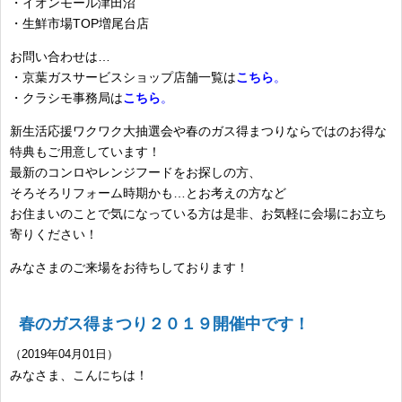
・イオンモール津田沼
・生鮮市場TOP増尾台店
お問い合わせは…
・京葉ガスサービスショップ店舗一覧は
こちら
。
・クラシモ事務局は
こちら
。
新生活応援ワクワク大抽選会や春のガス得まつりならではのお得な
特典もご用意しています！
最新のコンロやレンジフードをお探しの方、
そろそろリフォーム時期かも…とお考えの方など
お住まいのことで気になっている方は是非、お気軽に会場にお立ち
寄りください！
みなさまのご来場をお待ちしております！
春のガス得まつり２０１９開催中です！
（2019年04月01日）
みなさま、こんにちは！